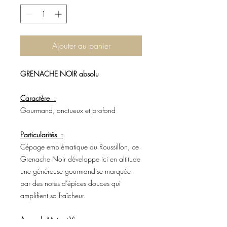
Ajouter au panier
GRENACHE NOIR absolu
Caractère :
Gourmand, onctueux et profond
Particularités :
Cépage emblématique du Roussillon, ce
Grenache Noir développe ici en altitude
une généreuse gourmandise marquée
par des notes d’épices douces qui
amplifient sa fraîcheur.
Accords Mets et Vins :