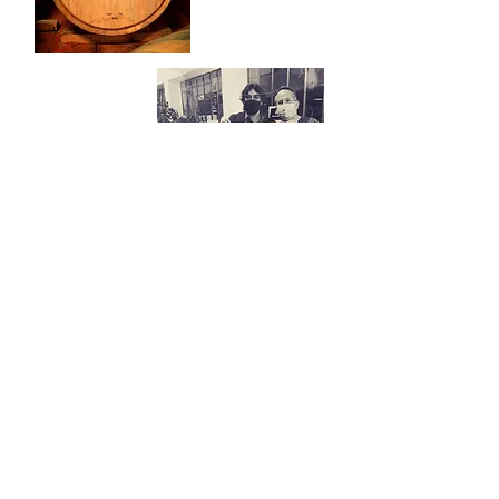
+ d'infos
1 Rue des Faisans
66700 Argelès-sur-Mer
ROUSSILLON - FRANCE
© 2022
par Arxipel & Albera