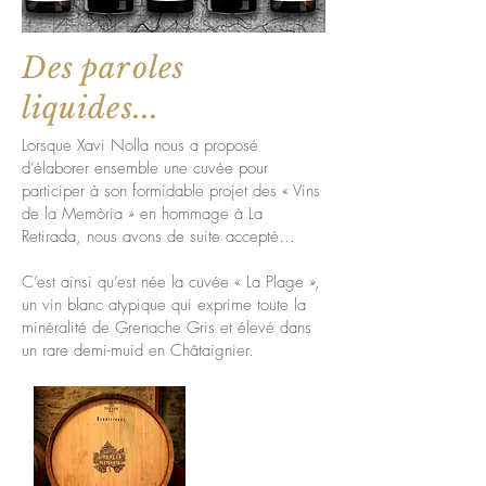
Des paroles
liquides...
Lorsque Xavi Nolla nous a proposé
d’élaborer ensemble une cuvée pour
participer à son formidable projet des « Vins
de la Memòria » en hommage à La
Retirada, nous avons de suite accepté…
C’est ainsi qu’est née la cuvée « La Plage »,
un vin blanc atypique qui exprime toute la
minéralité de Grenache Gris et élevé dans
un rare demi-muid en Châtaignier.