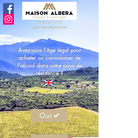
04 68 64 14 33
vignes.albera@gmail.com
Avez-vous l'âge légal pour
acheter ou consommer de
l'alcool dans votre pays de
résidence ?
Are you of legal age to buy or consume
alcohol in your country of residence?
Oui
Yes
Maison Albera vins d'altitude